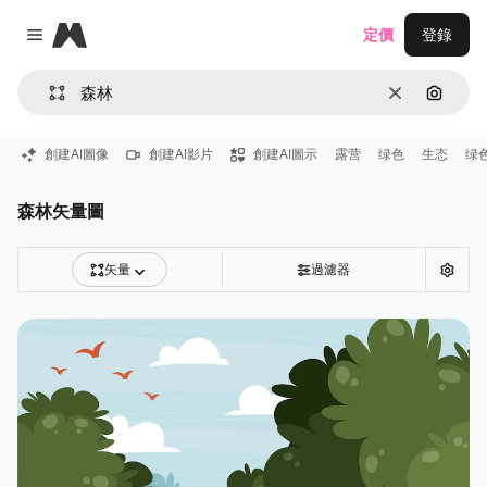
Magnific
定價
登錄
Close menu
清除
通過圖
創建AI圖像
創建AI影片
創建AI圖示
露营
绿色
生态
绿
森林矢量圖
矢量
過濾器