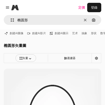
Magnific
定價
登錄
Close menu
清除
通過圖
創建AI圖像
創建AI影片
創建AI圖示
艺术
抽象
形状
数
椭圆形矢量圖
矢量
過濾器