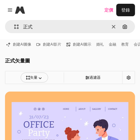
Magnific
定價
登錄
Close menu
清除
通過圖
創建AI圖像
創建AI影片
創建AI圖示
婚礼
金融
教育
会
正式矢量圖
矢量
過濾器