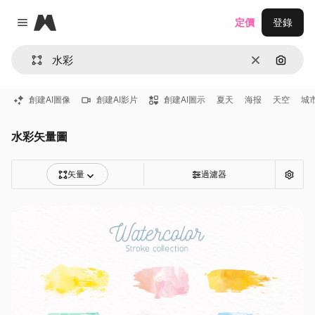
Magnific
定價
登錄
Close menu
清除
通過圖
創建AI圖像
創建AI影片
創建AI圖示
夏天
海报
天空
城
水彩矢量圖
矢量
過濾器