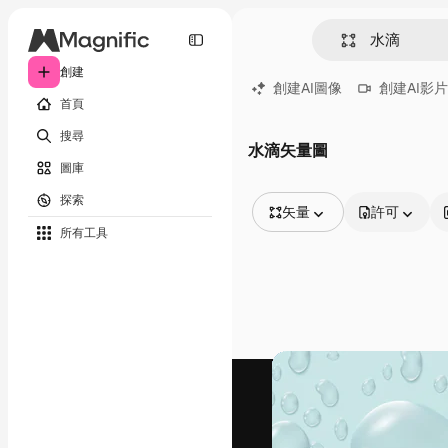
創建
創建AI圖像
創建AI影片
首頁
搜尋
水滴矢量圖
圖庫
探索
矢量
許可
所有工具
所有圖像
矢量
插圖
照片
PSD
模板
模型
視頻
片段
動態圖形
影片範本
圖標
3D模型