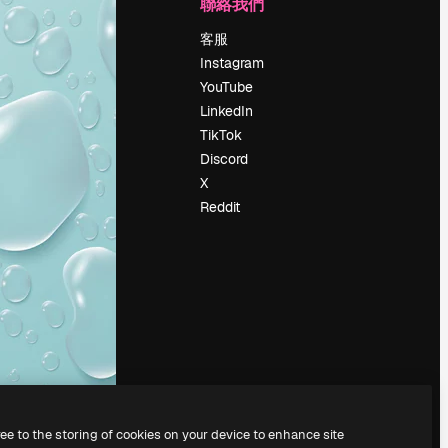
公司
聯絡我們
定價
客服
關於我們
Instagram
評論
YouTube
工作機會
LinkedIn
搜索趨勢
TikTok
博客
Discord
聚會活動
X
Slidesgo
Reddit
出售內容
新聞室
正在尋找
magnific.ai
ree to the storing of cookies on your device to enhance site