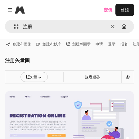
Magnific
定價
登錄
Close menu
清除
通過圖
創建AI圖像
創建AI影片
創建AI圖示
申请
登录
报名
注
注册矢量圖
矢量
過濾器