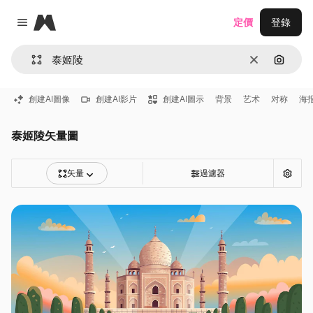
Magnific
定價
登錄
Close menu
清除
通過圖
創建AI圖像
創建AI影片
創建AI圖示
背景
艺术
对称
海
泰姬陵矢量圖
矢量
過濾器