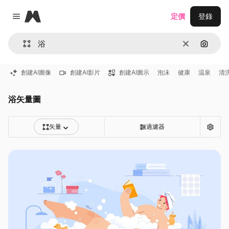
Magnific
定價
登錄
Close menu
清除
通過圖
創建AI圖像
創建AI影片
創建AI圖示
泡沫
健康
温泉
清
浴矢量圖
矢量
過濾器