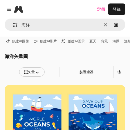
Magnific
定價
登錄
Close menu
清除
通過圖
創建AI圖像
創建AI影片
創建AI圖示
夏天
背景
海豚
渔
海洋矢量圖
矢量
過濾器