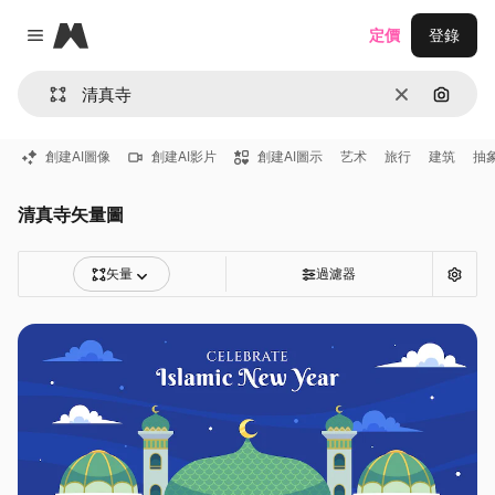
Magnific
定價
登錄
Close menu
清除
通過圖
創建AI圖像
創建AI影片
創建AI圖示
艺术
旅行
建筑
抽
清真寺矢量圖
矢量
過濾器