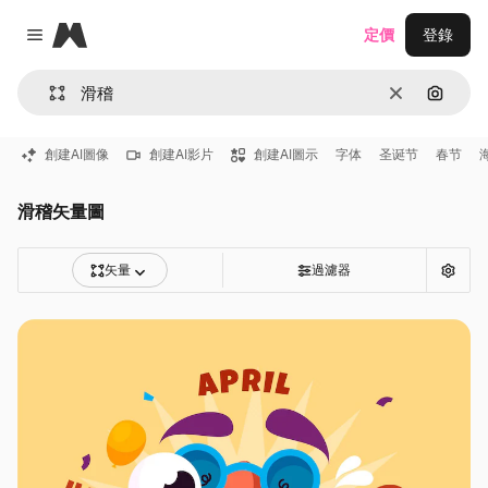
Magnific
定價
登錄
Close menu
清除
通過圖
創建AI圖像
創建AI影片
創建AI圖示
字体
圣诞节
春节
滑稽矢量圖
矢量
過濾器