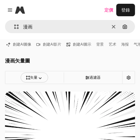
Magnific
定價
登錄
Close menu
清除
通過圖
創建AI圖像
創建AI影片
創建AI圖示
背景
艺术
海报
气
漫画矢量圖
矢量
過濾器