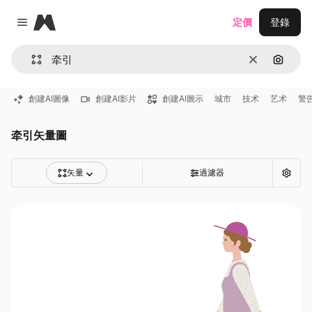
Magnific
定價
登錄
Close menu
清除
通過圖
創建AI圖像
創建AI影片
創建AI圖示
城市
技术
艺术
警
牵引矢量圖
矢量
過濾器