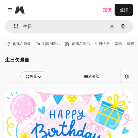
Magnific
定價
登錄
Close menu
清除
通過圖
創建AI圖像
創建AI影片
創建AI圖示
生日快乐
蛋糕
庆祝
生日矢量圖
矢量
過濾器