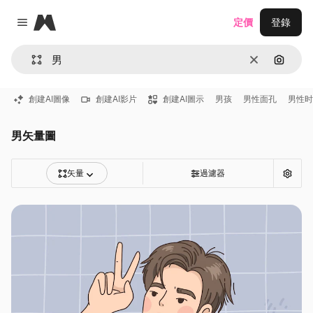
Magnific
定價
登錄
Close menu
清除
通過圖
創建AI圖像
創建AI影片
創建AI圖示
男孩
男性面孔
男性时
男矢量圖
矢量
過濾器