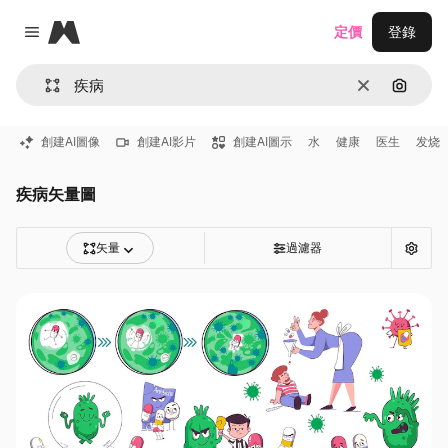
Magnific
定價
登錄
Close menu
清除
通過圖
創建AI圖像
創建AI影片
創建AI圖示
水
健康
医生
发烧
疾病矢量圖
矢量
過濾器