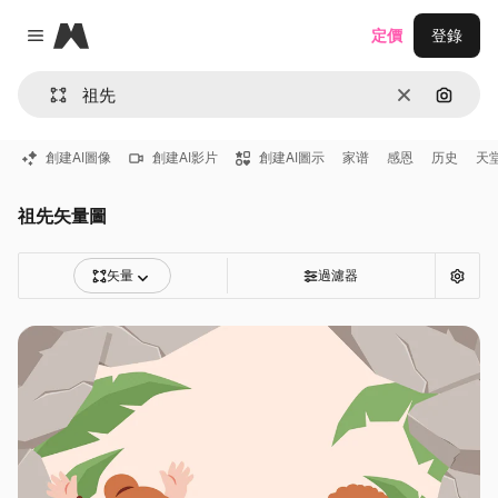
Magnific
定價
登錄
Close menu
清除
通過圖
創建AI圖像
創建AI影片
創建AI圖示
家谱
感恩
历史
天
祖先矢量圖
矢量
過濾器