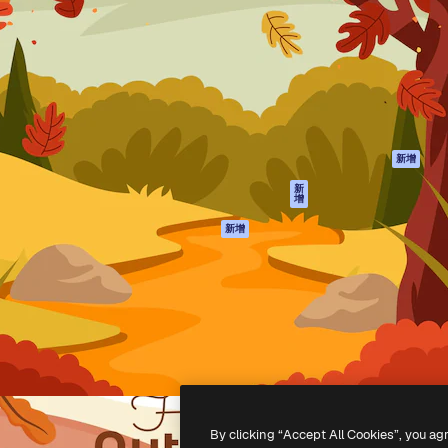
產品
開始使用
佳作品的創意平台。擁有超過
Spaces
Academy
，涵蓋創意人士、企業、代理商
AI助手
文件
AI圖像生成器
客服
港)
AI視頻生成器
使用條款
AI語音生成器
隱私政策
圖庫內容
原創作品
新增
MCP用於
Cookie 政策
新
增
Claude/ChatGPT
信任中心
AI助手
新增
聯盟夥伴
API
企業
流動應用程式
所有Magnific工具
-
2026
Freepik Company S.L.U.
版權所有
.
By clicking “Accept All Cookies”, you ag