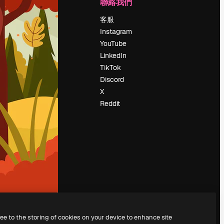
公司
聯絡我們
定價
客服
關於我們
Instagram
評論
YouTube
工作機會
LinkedIn
搜索趨勢
TikTok
博客
Discord
聚會活動
X
Slidesgo
Reddit
出售內容
新聞室
正在尋找
magnific.ai
ree to the storing of cookies on your device to enhance site