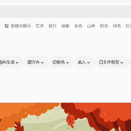
創建AI圖示
艺术
旅行
抽象
金色
山林
阳光
绿色
红
AI生成
方向
顏色
人
文件類型