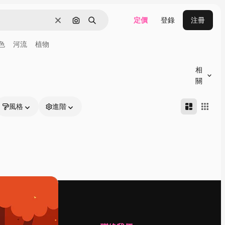
定價
登錄
注冊
清除
通過圖像搜索
搜尋
色
河流
植物
相
關
風格
進階