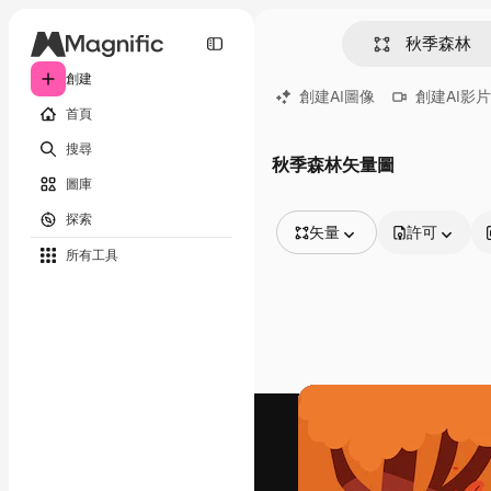
創建
創建AI圖像
創建AI影片
首頁
搜尋
秋季森林矢量圖
圖庫
探索
矢量
許可
所有工具
所有圖像
矢量
插圖
照片
PSD
模板
模型
視頻
片段
動態圖形
影片範本
圖標
3D模型