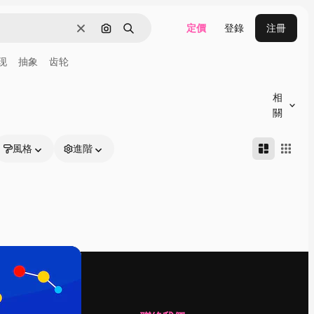
定價
登錄
注冊
清除
通過圖像搜索
搜尋
现
抽象
齿轮
相
關
風格
進階