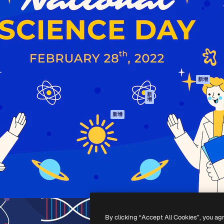
產品
開始使用
佳作品的創意平台。擁有超過
Spaces
Academy
，涵蓋創意人士、企業、代理商
AI助手
文件
AI圖像生成器
客服
港)
AI視頻生成器
使用條款
AI語音生成器
隱私政策
圖庫內容
原創作品
新增
MCP用於
Cookie 政策
新
增
Claude/ChatGPT
信任中心
AI助手
新增
聯盟夥伴
API
企業
流動應用程式
所有Magnific工具
-
2026
Freepik Company S.L.U.
版權所有
.
By clicking “Accept All Cookies”, you ag