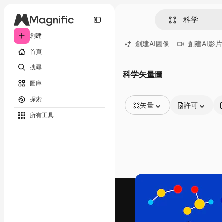
創建
創建AI圖像
創建AI影片
首頁
搜尋
科学矢量圖
圖庫
探索
矢量
許可
所有工具
所有圖像
矢量
插圖
照片
PSD
模板
模型
視頻
片段
動態圖形
影片範本
圖標
3D模型