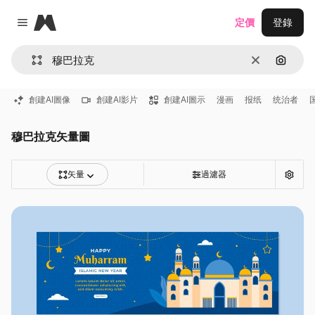
Magnific
定價
登錄
Close menu
清除
通過圖
創建AI圖像
創建AI影片
創建AI圖示
漫画
报纸
统治者
穆巴拉克矢量圖
矢量
過濾器