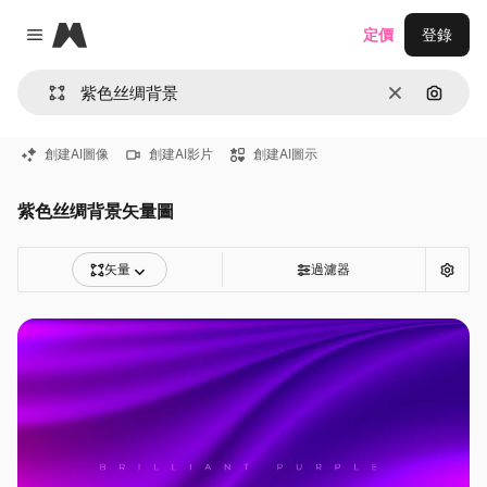
Magnific
定價
登錄
Close menu
清除
通過圖
創建AI圖像
創建AI影片
創建AI圖示
紫色丝绸背景矢量圖
矢量
過濾器