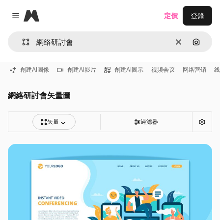
Magnific
定價
登錄
Close menu
清除
通過圖
創建AI圖像
創建AI影片
創建AI圖示
视频会议
网络营销
线
網絡研討會矢量圖
矢量
過濾器