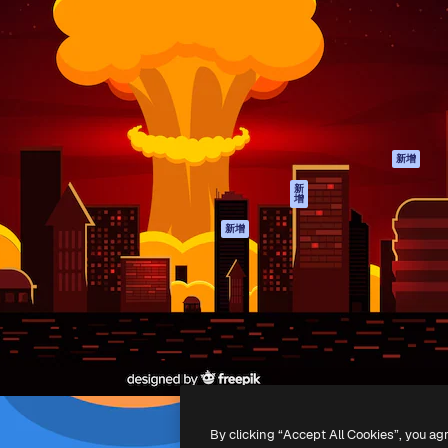
產品
開始使用
佳作品的創意平台。擁有超過
Spaces
Academy
，涵蓋創意人士、企業、代理商
AI助手
文件
AI圖像生成器
客服
港)
AI視頻生成器
使用條款
AI語音生成器
隱私政策
圖庫內容
原創作品
新增
MCP用於
Cookie 政策
新
增
Claude/ChatGPT
信任中心
AI助手
新增
聯盟夥伴
API
企業
流動應用程式
所有Magnific工具
-
2026
Freepik Company S.L.U.
版權所有
.
By clicking “Accept All Cookies”, you ag