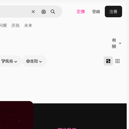
定價
登錄
注冊
清除
通過圖像搜索
搜尋
闪耀
庆祝
未来
相
關
風格
進階