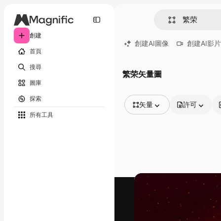
創建
創建AI圖像
創建AI影片
首頁
搜尋
繁荣矢量圖
圖庫
探索
矢量
許可
所有工具
所有圖像
矢量
插圖
照片
PSD
模板
模型
視頻
片段
動態圖形
影片範本
圖標
3D模型