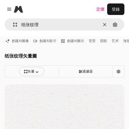
Magnific
定價
登錄
Close menu
清除
通過圖
創建AI圖像
創建AI影片
創建AI圖示
背景
阴影
艺术
海
纸张纹理矢量圖
矢量
過濾器