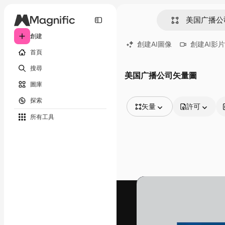
創建
創建AI圖像
創建AI影片
首頁
搜尋
美国广播公司矢量圖
圖庫
探索
矢量
許可
所有工具
所有圖像
矢量
插圖
照片
PSD
模板
模型
視頻
片段
動態圖形
影片範本
圖標
3D模型