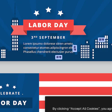
產品
開始使用
佳作品的創意平台。擁有超過
Spaces
Academy
，涵蓋創意人士、企業、代理商
AI助手
文件
AI圖像生成器
客服
港)
AI視頻生成器
使用條款
AI語音生成器
隱私政策
圖庫內容
原創作品
新增
MCP用於
Cookie 政策
新
增
Claude/ChatGPT
信任中心
AI助手
新增
聯盟夥伴
API
企業
流動應用程式
所有Magnific工具
-
2026
Freepik Company S.L.U.
版權所有
.
By clicking “Accept All Cookies”, you ag