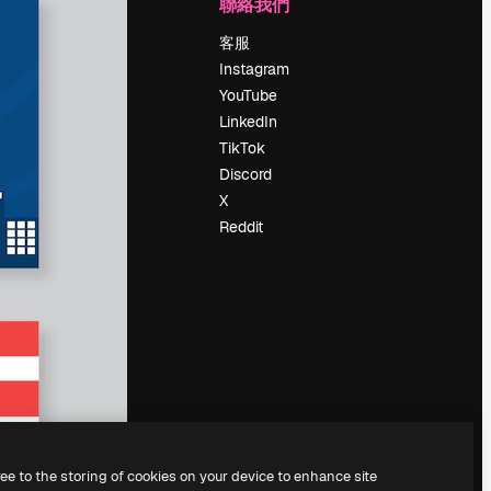
公司
聯絡我們
定價
客服
關於我們
Instagram
評論
YouTube
工作機會
LinkedIn
搜索趨勢
TikTok
博客
Discord
聚會活動
X
Slidesgo
Reddit
出售內容
新聞室
正在尋找
magnific.ai
ree to the storing of cookies on your device to enhance site