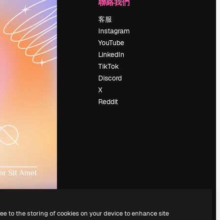
公司
聯絡我們
定價
客服
關於我們
Instagram
評論
YouTube
工作機會
LinkedIn
搜索趨勢
TikTok
博客
Discord
聚會活動
X
Slidesgo
Reddit
出售內容
新聞室
正在尋找
magnific.ai
ree to the storing of cookies on your device to enhance site