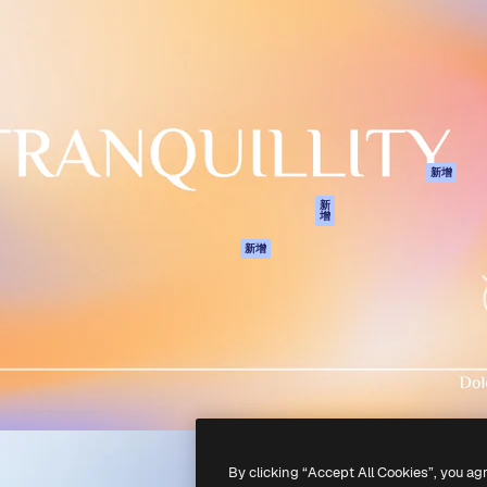
產品
開始使用
佳作品的創意平台。擁有超過
Spaces
Academy
，涵蓋創意人士、企業、代理商
AI助手
文件
AI圖像生成器
客服
港)
AI視頻生成器
使用條款
AI語音生成器
隱私政策
圖庫內容
原創作品
新增
MCP用於
Cookie 政策
新
增
Claude/ChatGPT
信任中心
AI助手
新增
聯盟夥伴
API
企業
流動應用程式
所有Magnific工具
-
2026
Freepik Company S.L.U.
版權所有
.
By clicking “Accept All Cookies”, you ag