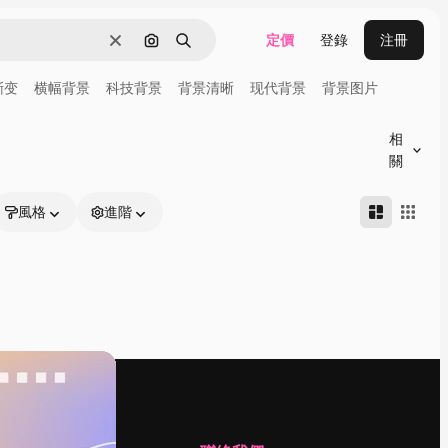
定價
登錄
注冊
清除
通過圖像搜索
搜尋
渐变
横幅背景
科技背景
背景清晰
现代背景
背景图片
相
關
風格
進階