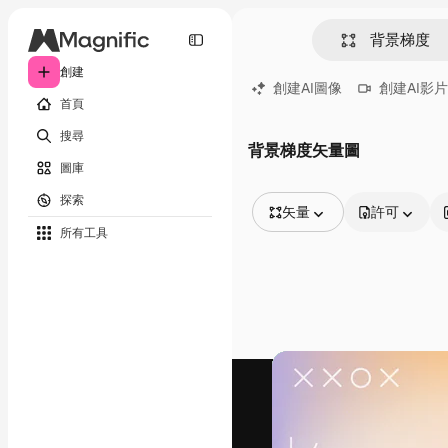
創建
創建AI圖像
創建AI影片
首頁
搜尋
背景梯度矢量圖
圖庫
探索
矢量
許可
所有工具
所有圖像
矢量
插圖
照片
PSD
模板
模型
視頻
片段
動態圖形
影片範本
圖標
3D模型