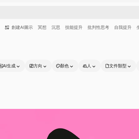
創建AI圖示
冥想
沉思
技能提升
批判性思考
自我提升
AI生成
方向
顏色
人
文件類型