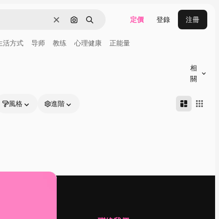
定價
登錄
注冊
清除
通過圖像搜索
搜尋
生活方式
导师
教练
心理健康
正能量
相
關
風格
進階