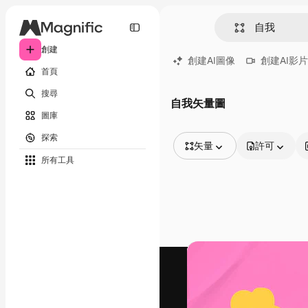
創建
創建AI圖像
創建AI影片
首頁
搜尋
自我矢量圖
圖庫
探索
矢量
許可
所有工具
所有圖像
矢量
插圖
照片
PSD
模板
模型
視頻
片段
動態圖形
影片範本
圖標
3D模型