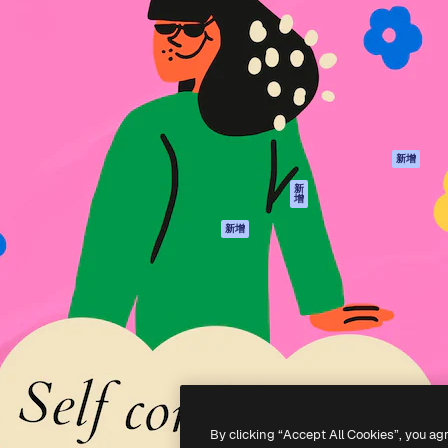
產品
開始使用
佳作品的創意平台。擁有超過
Spaces
Academy
，涵蓋創意人士、企業、代理商
AI助手
文件
AI圖像生成器
客服
港)
AI視頻生成器
使用條款
AI語音生成器
隱私政策
圖庫內容
原創作品
新增
MCP用於
Cookie 政策
新
增
Claude/ChatGPT
信任中心
AI助手
新增
聯盟夥伴
API
企業
流動應用程式
所有Magnific工具
-
2026
Freepik Company S.L.U.
版權所有
.
By clicking “Accept All Cookies”, you ag