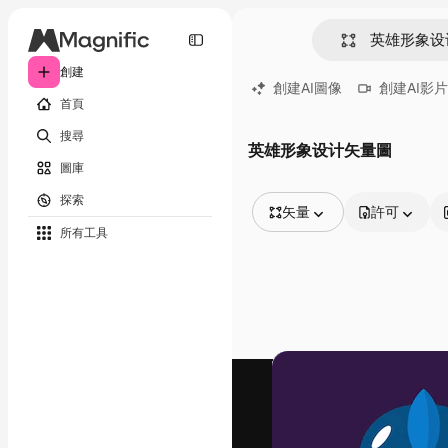
創建
創建AI圖像
創建AI影片
首頁
搜尋
英雄形象设计矢量圖
圖庫
探索
矢量
許可
所有工具
所有圖像
矢量
插圖
照片
PSD
模板
模型
視頻
片段
動態圖形
影片範本
圖標
3D模型