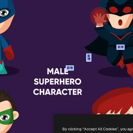
產品
開始使用
佳作品的創意平台。擁有超過
Spaces
Academy
，涵蓋創意人士、企業、代理商
AI助手
文件
AI圖像生成器
客服
港)
AI視頻生成器
使用條款
AI語音生成器
隱私政策
圖庫內容
原創作品
新增
MCP用於
Cookie 政策
新
增
Claude/ChatGPT
信任中心
AI助手
新增
聯盟夥伴
API
企業
流動應用程式
所有Magnific工具
-
2026
Freepik Company S.L.U.
版權所有
.
By clicking “Accept All Cookies”, you ag