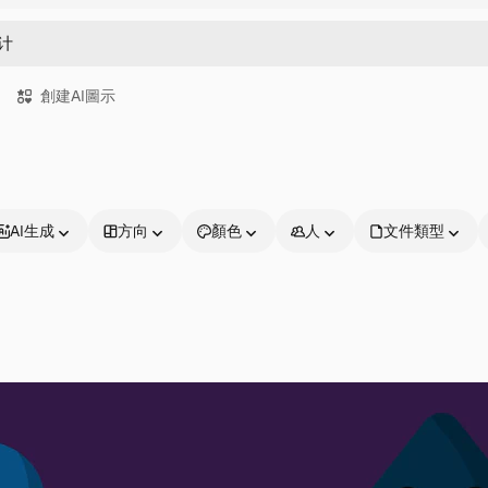
創建AI圖示
AI生成
方向
顏色
人
文件類型