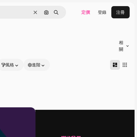
定價
登錄
注冊
清除
通過圖像搜索
搜尋
相
關
風格
進階