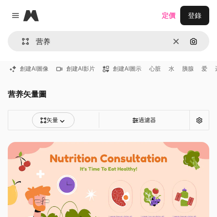
Magnific
定價
登錄
Close menu
清除
通過圖
創建AI圖像
創建AI影片
創建AI圖示
心脏
水
胰腺
爱
营养矢量圖
矢量
過濾器