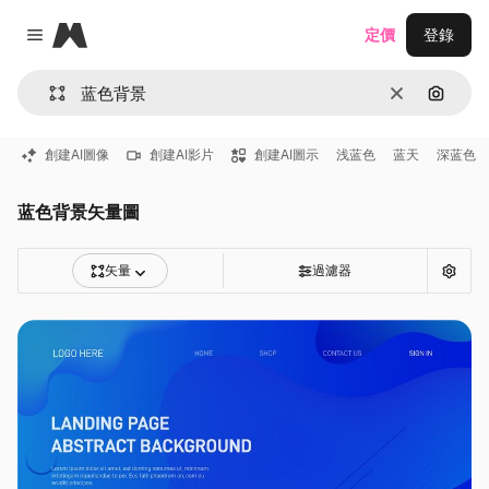
Magnific
定價
登錄
Close menu
清除
通過圖
創建AI圖像
創建AI影片
創建AI圖示
浅蓝色
蓝天
深蓝色
蓝色背景矢量圖
矢量
過濾器