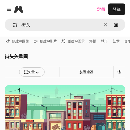
Magnific
定價
登錄
Close menu
清除
通過圖
創建AI圖像
創建AI影片
創建AI圖示
海报
城市
艺术
音
街头矢量圖
矢量
過濾器