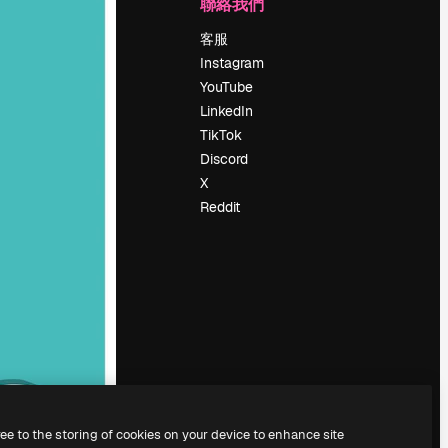
公司
聯絡我們
定價
客服
關於我們
Instagram
評論
YouTube
工作機會
LinkedIn
搜索趨勢
TikTok
博客
Discord
聚會活動
X
Slidesgo
Reddit
出售內容
新聞室
正在尋找
magnific.ai
ree to the storing of cookies on your device to enhance site