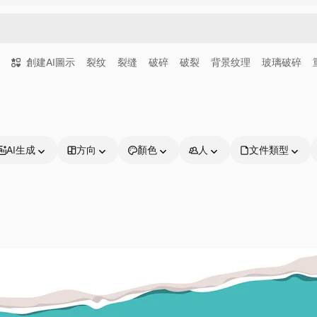
創建AI圖示
裂纹
裂缝
破碎
破裂
背景纹理
玻璃破碎
AI生成
方向
顏色
人
文件類型