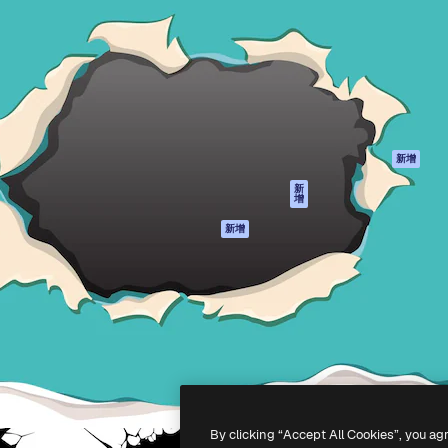
產品
開始使用
佳作品的創意平台。擁有超過
Spaces
Academy
，涵蓋創意人士、企業、代理商
AI助手
文件
AI圖像生成器
客服
港)
AI視頻生成器
使用條款
AI語音生成器
隱私政策
圖庫內容
原創作品
新增
MCP用於
Cookie 政策
新
增
Claude/ChatGPT
信任中心
AI助手
新增
聯盟夥伴
API
企業
流動應用程式
所有Magnific工具
-
2026
Freepik Company S.L.U.
版權所有
.
By clicking “Accept All Cookies”, you ag