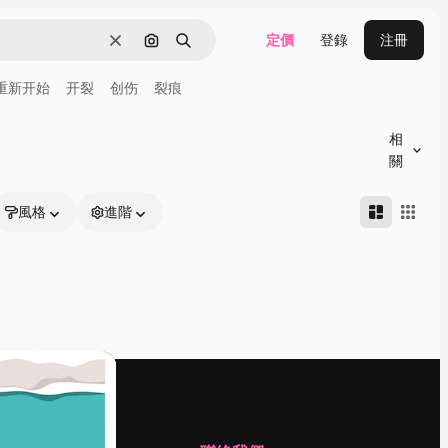
定價
登錄
注冊
清除
通過圖像搜索
搜尋
重新开始
开裂
创伤
裂痕
相
關
風格
進階