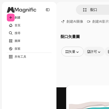
創建
創建AI圖像
創建AI影片
首頁
搜尋
裂口矢量圖
圖庫
探索
矢量
許可
所有工具
所有圖像
矢量
插圖
照片
PSD
模板
模型
視頻
片段
動態圖形
影片範本
圖標
3D模型