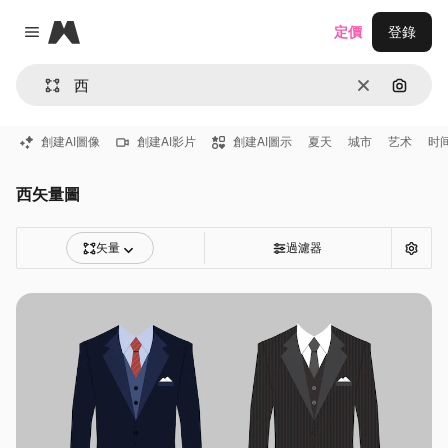
Magnific
定價
登錄
Close menu
清除
通過圖
創建AI圖像
創建AI影片
創建AI圖示
夏天
城市
艺术
时
西矢量圖
矢量
過濾器