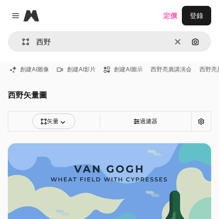
Magnific
定價
登錄
Close menu
清除
通過圖
創建AI圖像
創建AI影片
創建AI圖示
西野亮廣講演会
西野亮
西野矢量圖
矢量
過濾器