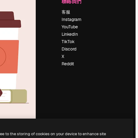
公司
聯絡我們
定價
客服
關於我們
Instagram
評論
YouTube
工作機會
LinkedIn
搜索趨勢
TikTok
博客
Discord
聚會活動
X
Slidesgo
Reddit
出售內容
新聞室
正在尋找
magnific.ai
ree to the storing of cookies on your device to enhance site