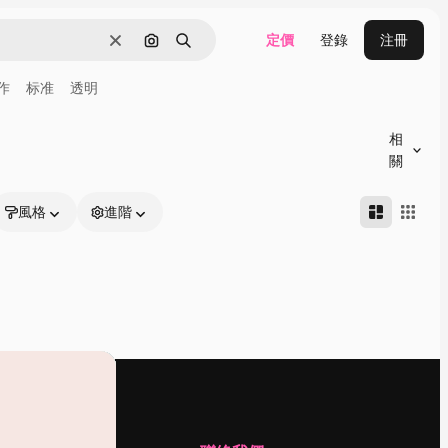
定價
登錄
注冊
清除
通過圖像搜索
搜尋
作
标准
透明
相
關
風格
進階