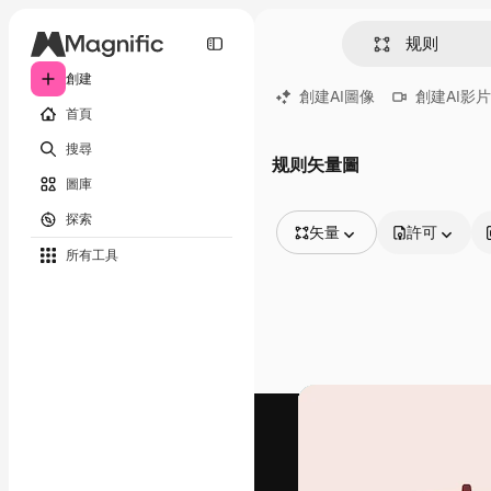
創建
創建AI圖像
創建AI影片
首頁
搜尋
规则矢量圖
圖庫
探索
矢量
許可
所有工具
所有圖像
矢量
插圖
照片
PSD
模板
模型
視頻
片段
動態圖形
影片範本
圖標
3D模型