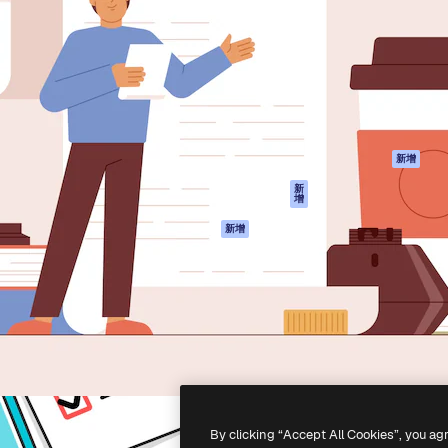
產品
開始使用
佳作品的創意平台。擁有超過
Spaces
Academy
，涵蓋創意人士、企業、代理商
AI助手
文件
AI圖像生成器
客服
港)
AI視頻生成器
使用條款
AI語音生成器
隱私政策
圖庫內容
原創作品
新增
MCP用於
Cookie 政策
新
增
Claude/ChatGPT
信任中心
AI助手
新增
聯盟夥伴
API
企業
流動應用程式
所有Magnific工具
-
2026
Freepik Company S.L.U.
版權所有
.
By clicking “Accept All Cookies”, you ag