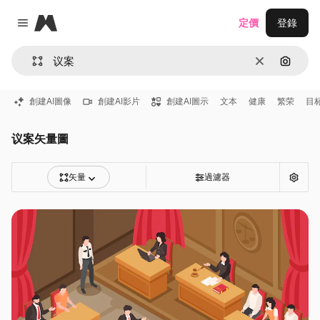
Magnific
定價
登錄
Close menu
清除
通過圖
創建AI圖像
創建AI影片
創建AI圖示
文本
健康
繁荣
目
议案矢量圖
矢量
過濾器