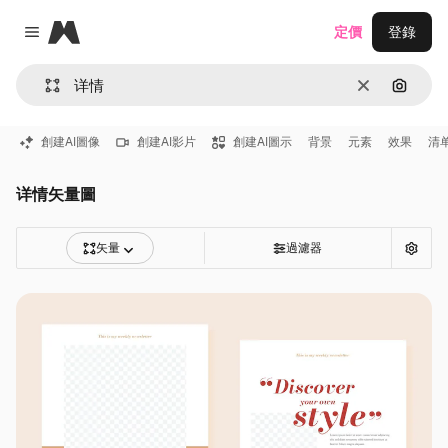
Magnific
定價
登錄
Close menu
清除
通過圖
創建AI圖像
創建AI影片
創建AI圖示
背景
元素
效果
清
详情矢量圖
矢量
過濾器