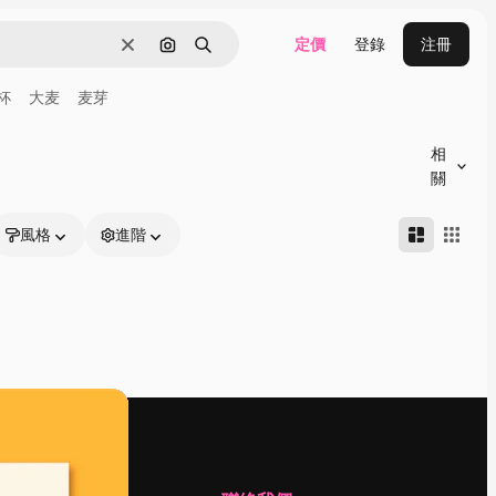
定價
登錄
注冊
清除
通過圖像搜索
搜尋
杯
大麦
麦芽
相
關
風格
進階