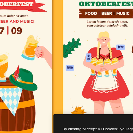
產品
開始使用
佳作品的創意平台。擁有超過
Spaces
Academy
，涵蓋創意人士、企業、代理商
AI助手
文件
AI圖像生成器
客服
港)
AI視頻生成器
使用條款
AI語音生成器
隱私政策
圖庫內容
原創作品
新增
MCP用於
Cookie 政策
新
增
Claude/ChatGPT
信任中心
AI助手
新增
聯盟夥伴
API
企業
流動應用程式
所有Magnific工具
-
2026
Freepik Company S.L.U.
版權所有
.
By clicking “Accept All Cookies”, you ag