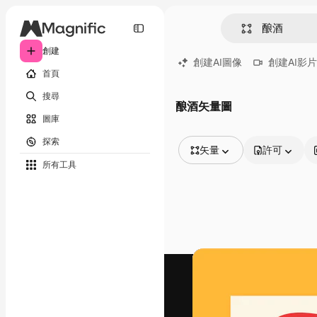
創建
創建AI圖像
創建AI影片
首頁
搜尋
酿酒矢量圖
圖庫
探索
矢量
許可
所有工具
所有圖像
矢量
插圖
照片
PSD
模板
模型
視頻
片段
動態圖形
影片範本
圖標
3D模型