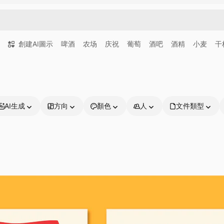
創建AI圖示
啤酒
农场
庆祝
葡萄
酒吧
酒精
小麦
干
AI生成
方向
顏色
人
文件類型