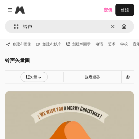
Magnific
定價
登錄
Close menu
清除
通過圖
創建AI圖像
創建AI影片
創建AI圖示
电话
艺术
学校
音
铃声矢量圖
矢量
過濾器