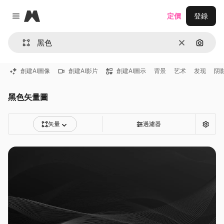
Magnific
定價
登錄
Close menu
清除
通過圖
創建AI圖像
創建AI影片
創建AI圖示
背景
艺术
发现
阴
黑色矢量圖
矢量
過濾器