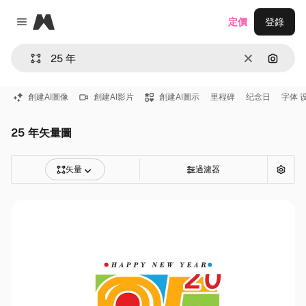
Magnific
定價
登錄
Close menu
清除
通過圖
創建AI圖像
創建AI影片
創建AI圖示
里程碑
纪念日
字体 
25 年矢量圖
矢量
過濾器