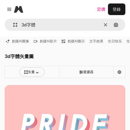
Magnific
定價
登錄
Close menu
清除
通過圖
創建AI圖像
創建AI影片
創建AI圖示
文字效果
生日快乐
生
3d字體矢量圖
矢量
過濾器