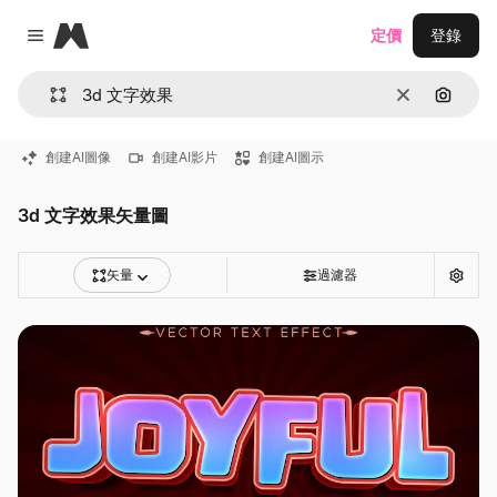
Magnific
定價
登錄
Close menu
清除
通過圖
創建AI圖像
創建AI影片
創建AI圖示
3d 文字效果矢量圖
矢量
過濾器