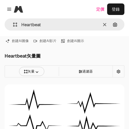
Magnific
定價
登錄
Close menu
清除
通過圖
創建AI圖像
創建AI影片
創建AI圖示
Heartbeat矢量圖
矢量
過濾器