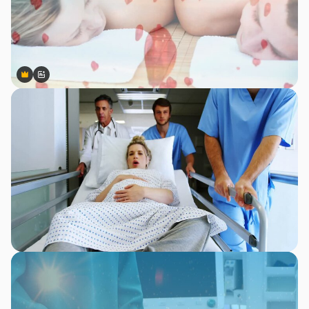
Premium
Premium
由AI生成