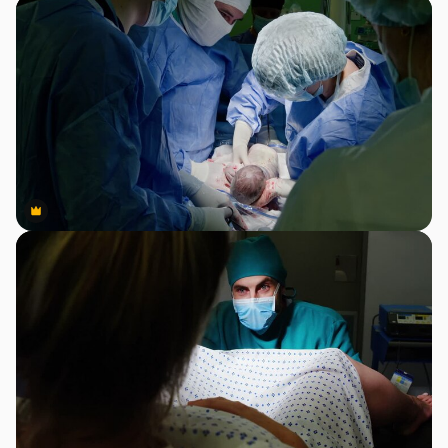
Premium
Premium