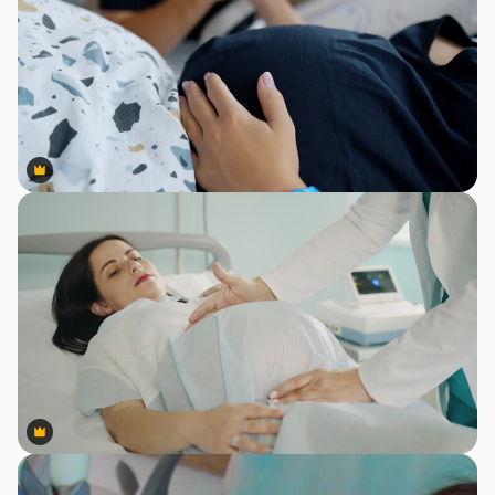
Premium
Premium
Premium
Premium