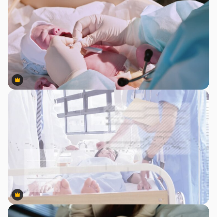
Premium
Premium
Premium
Premium