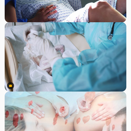
Premium
Premium