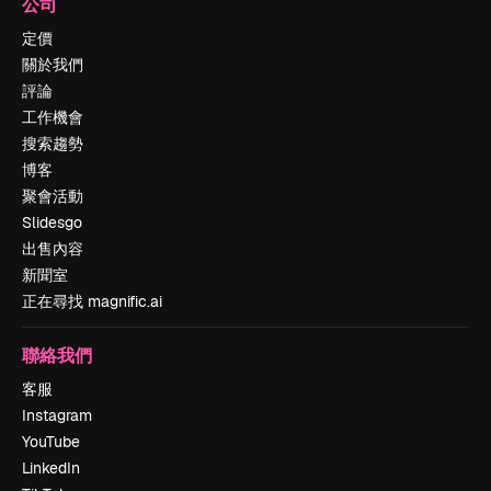
公司
定價
關於我們
評論
工作機會
搜索趨勢
博客
聚會活動
Slidesgo
出售內容
新聞室
正在尋找 magnific.ai
聯絡我們
客服
Instagram
YouTube
LinkedIn