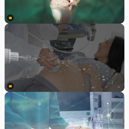
Premium
Premium
Premium
Premium