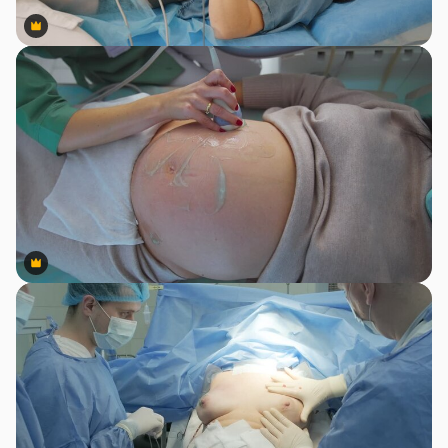
Premium
Premium
Premium
Premium