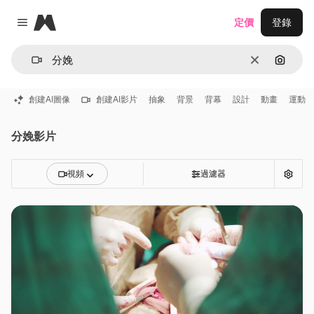
Magnific
定價
登錄
Close menu
清除
通過圖
創建AI圖像
創建AI影片
抽象
背景
背幕
設計
動畫
運動
分娩影片
視頻
過濾器