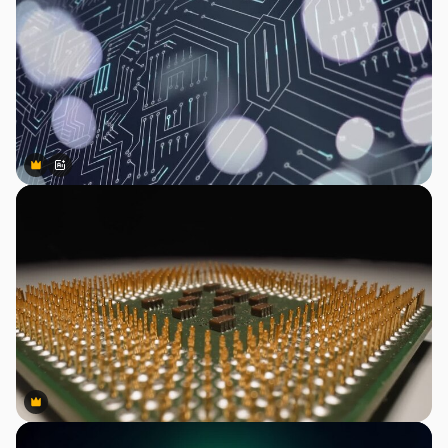
Premium
Premium
由AI生成
Premium
Premium