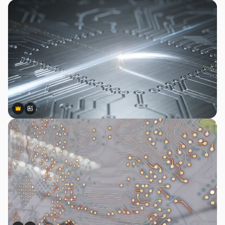
Premium
Premium
由AI生成