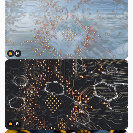
Premium
Premium
由AI生成
Premium
Premium
由AI生成