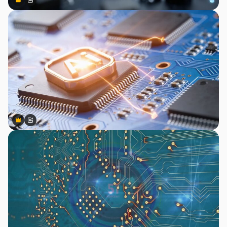
Premium
Premium
由AI生成
Premium
Premium
由AI生成