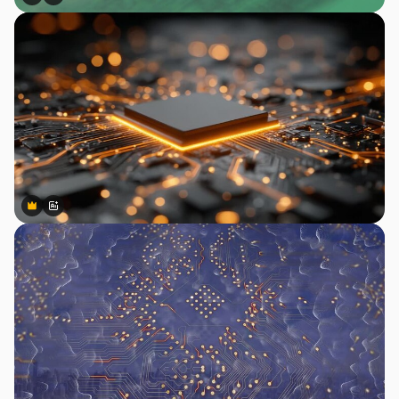
Premium
Premium
由AI生成
Premium
Premium
由AI生成