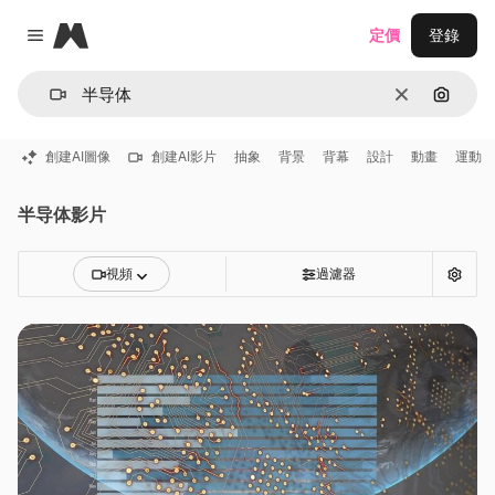
Magnific
定價
登錄
Close menu
清除
通過圖
創建AI圖像
創建AI影片
抽象
背景
背幕
設計
動畫
運動
半导体影片
視頻
過濾器