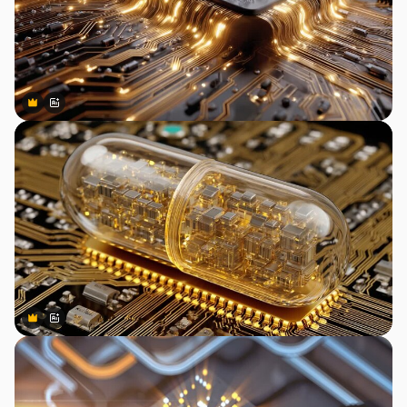
Premium
Premium
由AI生成
Premium
Premium
由AI生成