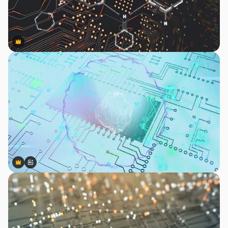
Premium
Premium
Premium
Premium
由AI生成