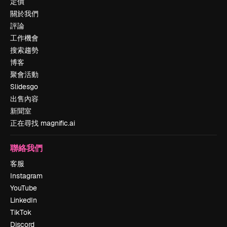
定價
關於我們
評論
工作機會
搜索趨勢
博客
聚會活動
Slidesgo
出售內容
新聞室
正在尋找 magnific.ai
聯絡我們
客服
Instagram
YouTube
LinkedIn
TikTok
Discord