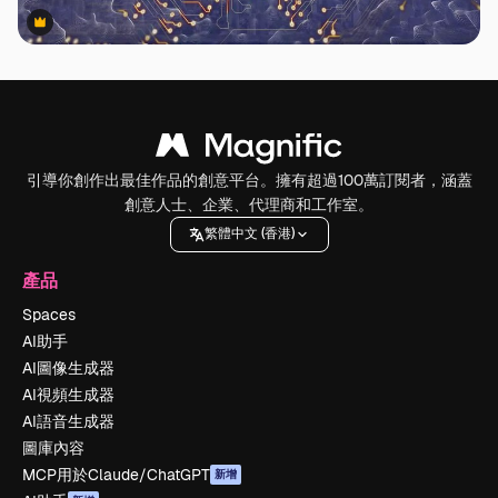
Premium
Premium
引導你創作出最佳作品的創意平台。擁有超過100萬訂閱者，涵蓋
創意人士、企業、代理商和工作室。
繁體中文 (香港)
產品
Spaces
AI助手
AI圖像生成器
AI視頻生成器
AI語音生成器
圖庫內容
MCP用於Claude/ChatGPT
新增