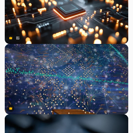
Premium
Premium
由AI生成
Premium
Premium