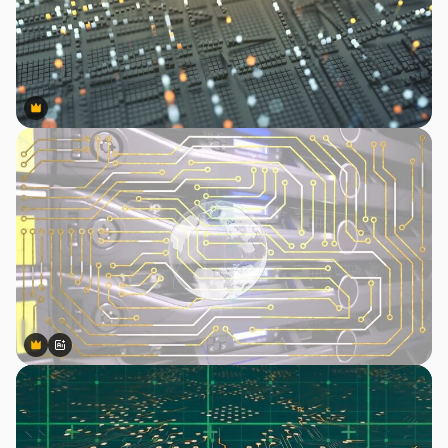
Premium
Premium
Premium
Premium
由AI生成