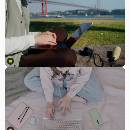
Premium
Premium