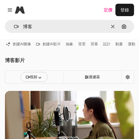
Magnific
定價
登錄
Close menu
清除
通過圖
創建AI圖像
創建AI影片
抽象
背景
背幕
設計
動畫
運動
博客影片
視頻
過濾器