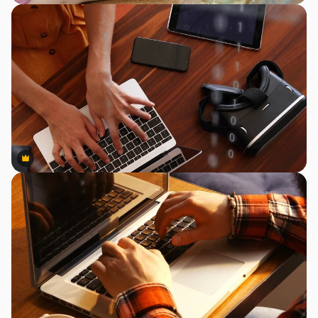
Premium
Premium