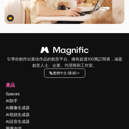
Premium
Premium
引導你創作出最佳作品的創意平台。擁有超過100萬訂閱者，涵蓋
創意人士、企業、代理商和工作室。
繁體中文 (香港)
產品
Spaces
AI助手
AI圖像生成器
AI視頻生成器
AI語音生成器
圖庫內容