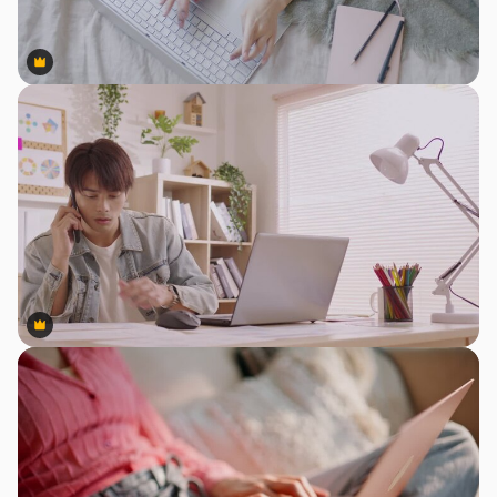
Premium
Premium
Premium
Premium