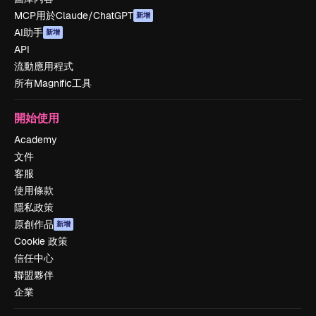
MCP用於Claude/ChatGPT
新增
AI助手
新增
API
流動應用程式
所有Magnific工具
開始使用
Academy
文件
客服
使用條款
隱私政策
原創作品
新增
Cookie 政策
信任中心
聯盟夥伴
企業