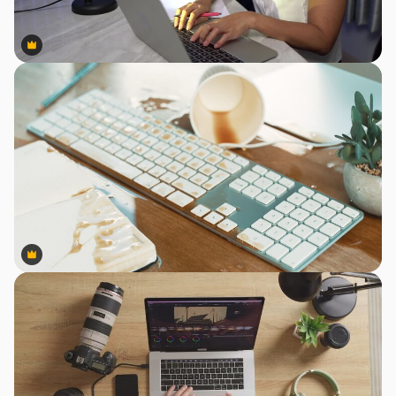
Premium
Premium
Premium
Premium