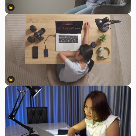
Premium
Premium
Premium
Premium