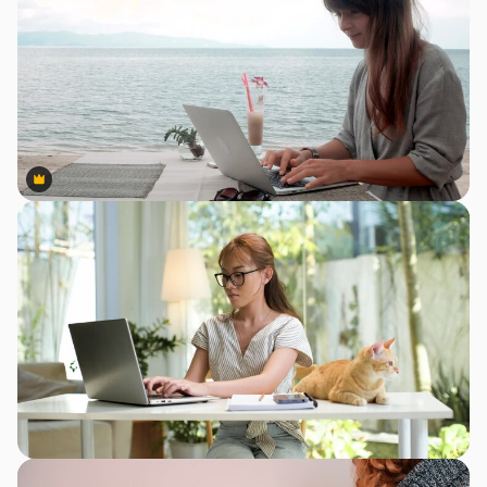
Premium
Premium