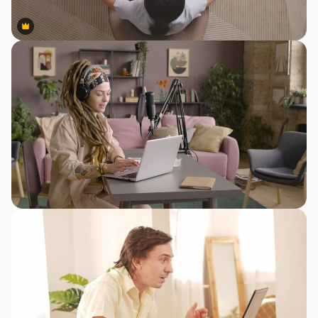
Premium
Premium