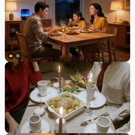
Premium
Premium
由AI生成