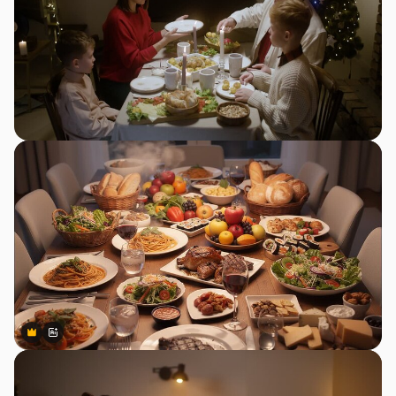
Premium
Premium
由AI生成