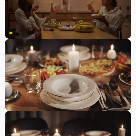
Premium
Premium