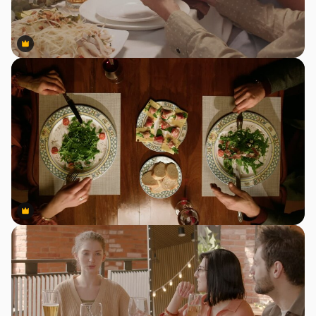
Premium
Premium
Premium
Premium