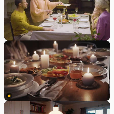
Premium
Premium