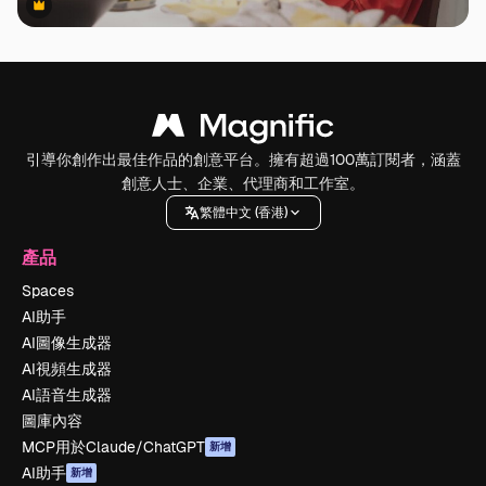
Premium
Premium
引導你創作出最佳作品的創意平台。擁有超過100萬訂閱者，涵蓋
創意人士、企業、代理商和工作室。
繁體中文 (香港)
產品
Spaces
AI助手
AI圖像生成器
AI視頻生成器
AI語音生成器
圖庫內容
MCP用於Claude/ChatGPT
新增
AI助手
新增