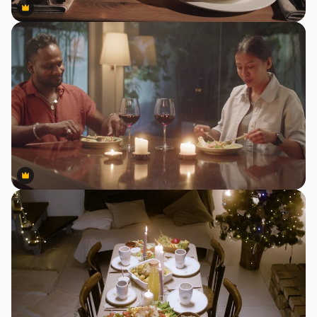
Premium
Premium
Premium
Premium