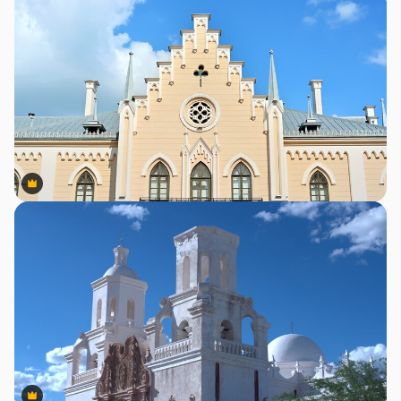
Premium
Premium