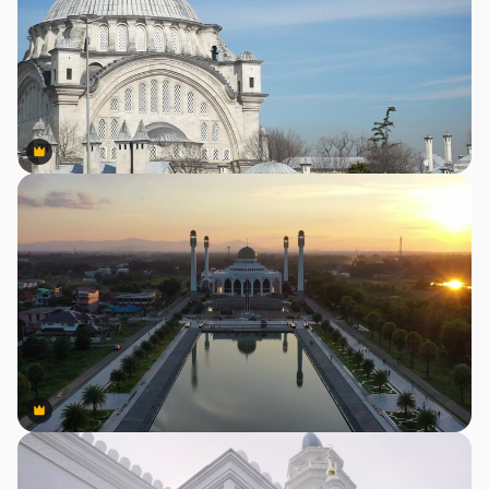
Premium
Premium
Premium
Premium