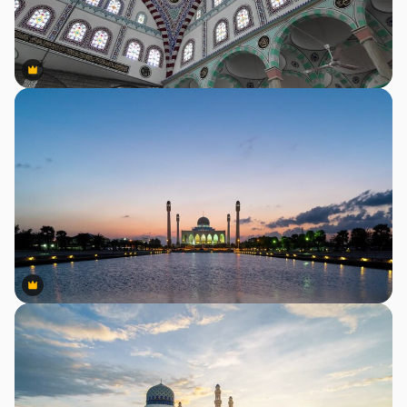
Premium
Premium
Premium
Premium