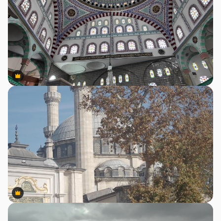
Premium
Premium
Premium
Premium