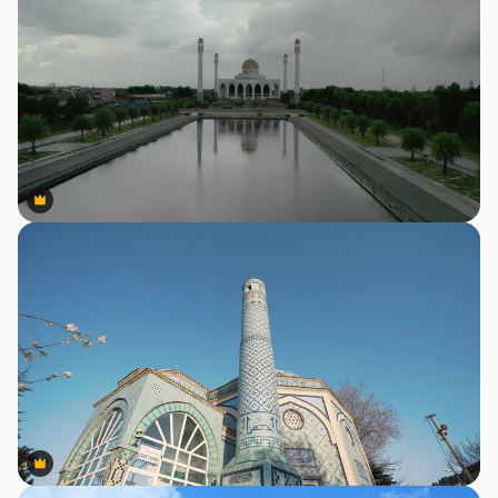
Premium
Premium
Premium
Premium