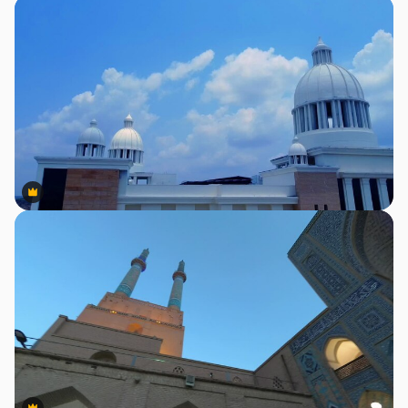
Premium
Premium