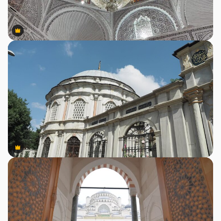
Premium
Premium
Premium
Premium