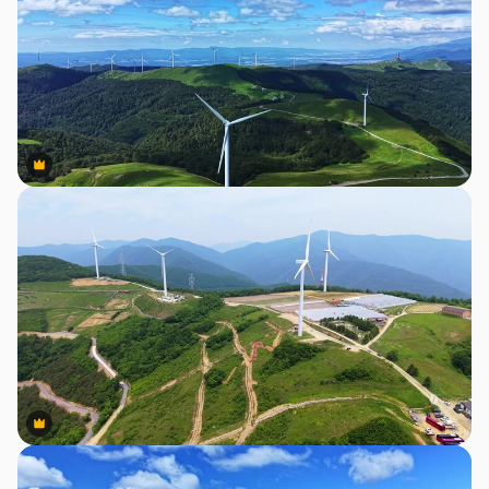
Premium
Premium
Premium
Premium