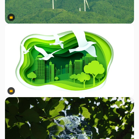
Premium
Premium
Premium
Premium