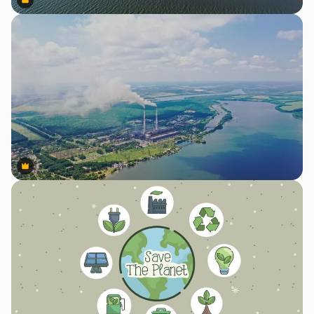
Premium
Premium
Premium
Premium