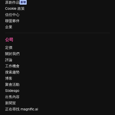
原創作品
新增
Cookie 政策
信任中心
聯盟夥伴
企業
公司
定價
關於我們
評論
工作機會
搜索趨勢
博客
聚會活動
Slidesgo
出售內容
新聞室
正在尋找 magnific.ai