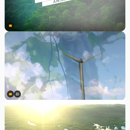
Premium
Premium
Premium
Premium
由AI生成