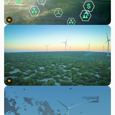
Premium
Premium
Premium
Premium