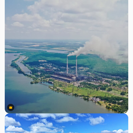
Premium
Premium