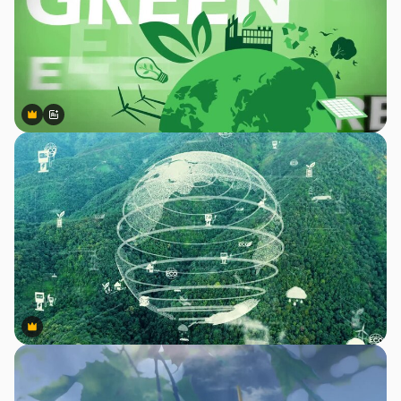
Premium
Premium
由AI生成
Premium
Premium