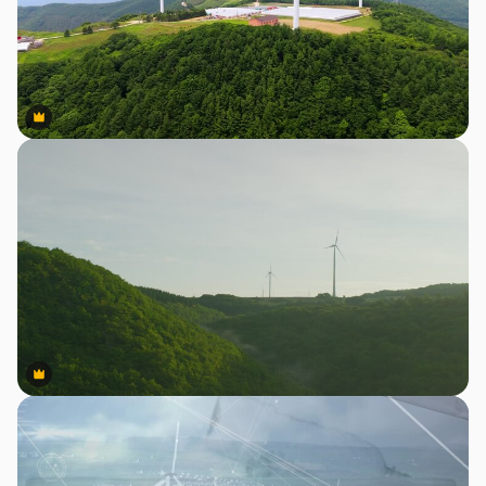
Premium
Premium
Premium
Premium