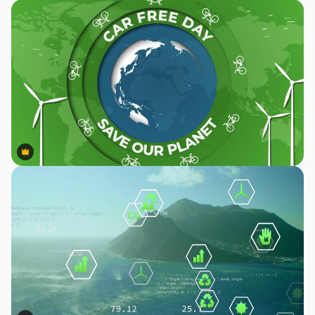
Premium
Premium